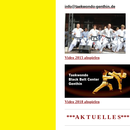
info@taekwondo-genthin.de
Video 2015 abspielen
Video 2018 abspielen
***A K T U E L L E S***