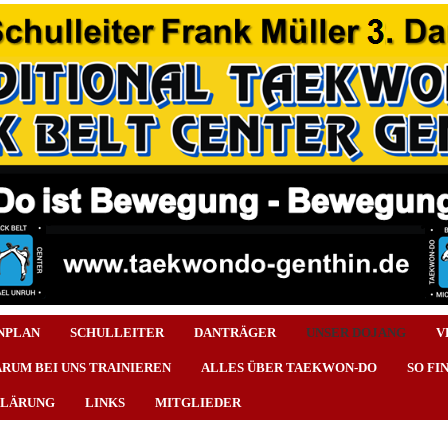
NPLAN
SCHULLEITER
DANTRÄGER
UNSER DOJANG
V
RUM BEI UNS TRAINIEREN
ALLES ÜBER TAEKWON-DO
SO FI
KLÄRUNG
LINKS
MITGLIEDER