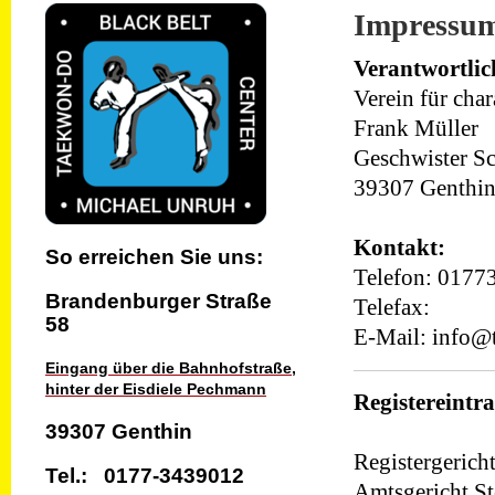
Impressu
Verantwortlic
Verein für cha
Frank
Müller
Geschwister Sc
39307
Genthi
Kontakt:
So erreichen Sie uns:
Telefon: 017
Brandenburger
Straße
Telefax:
58
E-Mail:
info@
Eingang über die Bahnhofstraße,
hinter der Eisdiele Pechmann
Registereintr
39307 Genthin
Registergericht
Tel.: 0177-3439012
Amtsgericht St