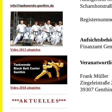
Scharnhotstraß
info@taekwondo-genthin.de
Registernumm
Aufsichtsbeh
Finanzamt Gen
Video 2015 abspielen
Veranatwortlic
Frank Müller
Ziegeleistraße 
Video 2018 abspielen
39307 Genthi
***A K T U E L L E S***