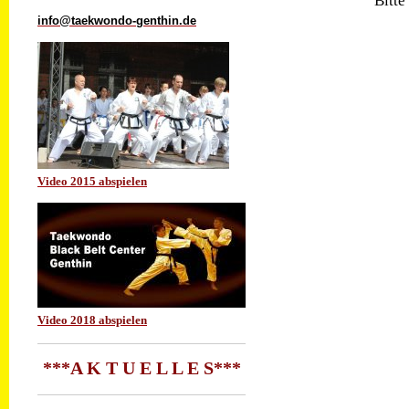
Bitte
info@taekwondo-genthin.de
Video 2015 abspielen
Video 2018 abspielen
***A K T U E L L E S***